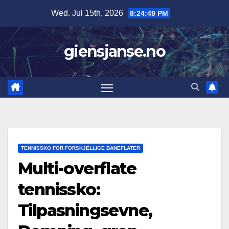
Skip
Wed. Jul 15th, 2026
8:24:50 PM
to
content
giensjanse.no
TENNISSKO FOR FORSKJELLIGE BANEFLATER
Multi-overflate
tennissko:
Tilpasningsevne,