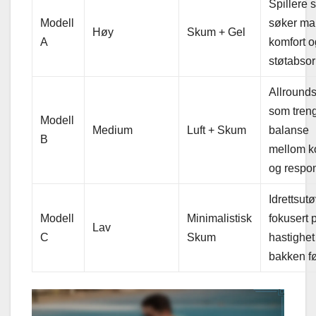
Spillere 
Modell
søker ma
Høy
Skum + Gel
A
komfort o
støtabsor
Allrounds
som tren
Modell
Medium
Luft + Skum
balanse
B
mellom k
og respon
Idrettsut
Modell
Minimalistisk
fokusert 
Lav
C
Skum
hastighet
bakken f